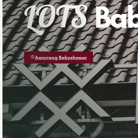
LOTS
Ba
Aanvraag Babyshower