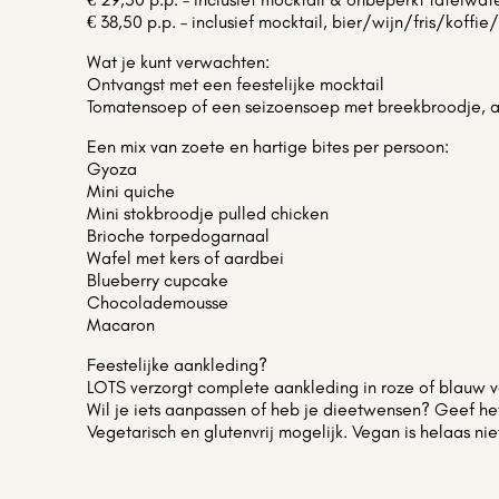
€ 38,50 p.p. – inclusief mocktail, bier/wijn/fris/koffi
Wat je kunt verwachten:
Ontvangst met een feestelijke mocktail
Tomatensoep of een seizoensoep met breekbroodje, a
Een mix van zoete en hartige bites per persoon:
Gyoza
Mini quiche
Mini stokbroodje pulled chicken
Brioche torpedogarnaal
Wafel met kers of aardbei
Blueberry cupcake
Chocolademousse
Macaron
Feestelijke aankleding?
LOTS verzorgt complete aankleding in roze of blauw v
Wil je iets aanpassen of heb je dieetwensen? Geef het 
Vegetarisch en glutenvrij mogelijk. Vegan is helaas nie