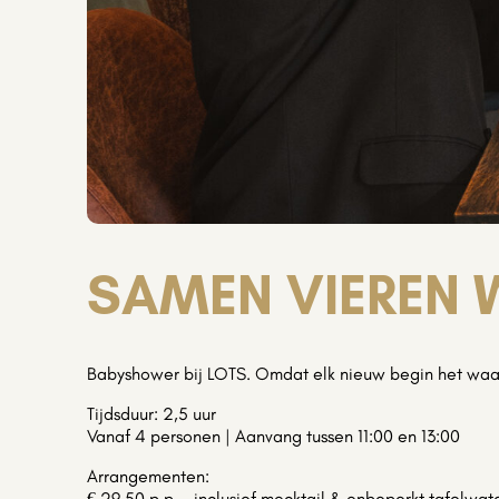
SAMEN VIEREN W
Babyshower bij LOTS. Omdat elk nieuw begin het waar
Tijdsduur: 2,5 uur
Vanaf 4 personen | Aanvang tussen 11:00 en 13:00
Arrangementen:
€ 29,50 p.p. – inclusief mocktail & onbeperkt tafelwat